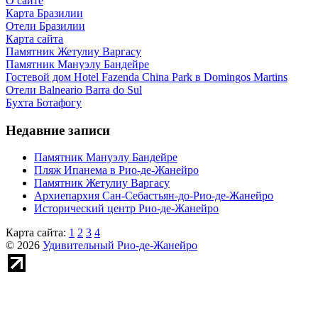
О сайте
Карта Бразилии
Отели Бразилии
Карта сайта
Памятник Жетулиу Варгасу
Памятник Мануэлу Бандейре
Гостевой дом Hotel Fazenda China Park в Domingos Martins
Отели Balneario Barra do Sul
Бухта Ботафогу
Недавние записи
Памятник Мануэлу Бандейре
Пляж Ипанема в Рио-де-Жанейро
Памятник Жетулиу Варгасу
Архиепархия Сан-Себастьян-до-Рио-де-Жанейро
Исторический центр Рио-де-Жанейро
Карта сайта:
1
2
3
4
© 2026
Удивительный Рио-де-Жанейро