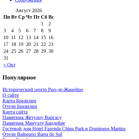
Август 2026
Пн
Вт
Ср
Чт
Пт
Сб
Вс
1
2
3
4
5
6
7
8
9
10
11
12
13
14
15
16
17
18
19
20
21
22
23
24
25
26
27
28
29
30
31
« Окт
Популярное
Исторический центр Рио-де-Жанейро
О сайте
Карта Бразилии
Отели Бразилии
Карта сайта
Памятник Жетулиу Варгасу
Памятник Мануэлу Бандейре
Гостевой дом Hotel Fazenda China Park в Domingos Martins
Отели Balneario Barra do Sul