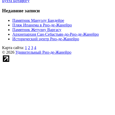
Бухта Ботафогу
Недавние записи
Памятник Мануэлу Бандейре
Пляж Ипанема в Рио-де-Жанейро
Памятник Жетулиу Варгасу
Архиепархия Сан-Себастьян-до-Рио-де-Жанейро
Исторический центр Рио-де-Жанейро
Карта сайта:
1
2
3
4
© 2026
Удивительный Рио-де-Жанейро