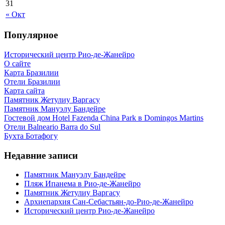
31
« Окт
Популярное
Исторический центр Рио-де-Жанейро
О сайте
Карта Бразилии
Отели Бразилии
Карта сайта
Памятник Жетулиу Варгасу
Памятник Мануэлу Бандейре
Гостевой дом Hotel Fazenda China Park в Domingos Martins
Отели Balneario Barra do Sul
Бухта Ботафогу
Недавние записи
Памятник Мануэлу Бандейре
Пляж Ипанема в Рио-де-Жанейро
Памятник Жетулиу Варгасу
Архиепархия Сан-Себастьян-до-Рио-де-Жанейро
Исторический центр Рио-де-Жанейро