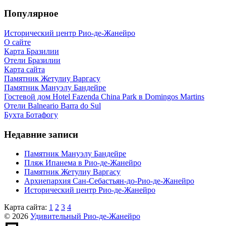
Популярное
Исторический центр Рио-де-Жанейро
О сайте
Карта Бразилии
Отели Бразилии
Карта сайта
Памятник Жетулиу Варгасу
Памятник Мануэлу Бандейре
Гостевой дом Hotel Fazenda China Park в Domingos Martins
Отели Balneario Barra do Sul
Бухта Ботафогу
Недавние записи
Памятник Мануэлу Бандейре
Пляж Ипанема в Рио-де-Жанейро
Памятник Жетулиу Варгасу
Архиепархия Сан-Себастьян-до-Рио-де-Жанейро
Исторический центр Рио-де-Жанейро
Карта сайта:
1
2
3
4
© 2026
Удивительный Рио-де-Жанейро