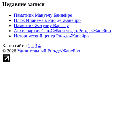
Недавние записи
Памятник Мануэлу Бандейре
Пляж Ипанема в Рио-де-Жанейро
Памятник Жетулиу Варгасу
Архиепархия Сан-Себастьян-до-Рио-де-Жанейро
Исторический центр Рио-де-Жанейро
Карта сайта:
1
2
3
4
© 2026
Удивительный Рио-де-Жанейро