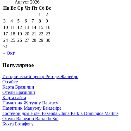
Август 2026
Пн
Вт
Ср
Чт
Пт
Сб
Вс
1
2
3
4
5
6
7
8
9
10
11
12
13
14
15
16
17
18
19
20
21
22
23
24
25
26
27
28
29
30
31
« Окт
Популярное
Исторический центр Рио-де-Жанейро
О сайте
Карта Бразилии
Отели Бразилии
Карта сайта
Памятник Жетулиу Варгасу
Памятник Мануэлу Бандейре
Гостевой дом Hotel Fazenda China Park в Domingos Martins
Отели Balneario Barra do Sul
Бухта Ботафогу