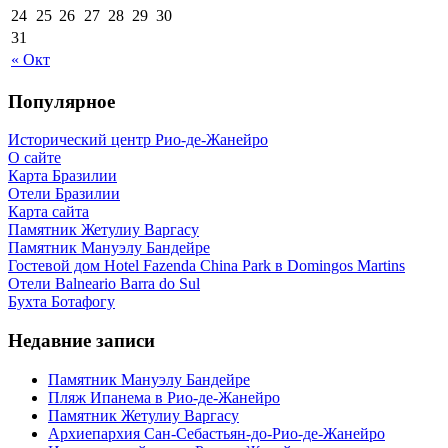
24
25
26
27
28
29
30
31
« Окт
Популярное
Исторический центр Рио-де-Жанейро
О сайте
Карта Бразилии
Отели Бразилии
Карта сайта
Памятник Жетулиу Варгасу
Памятник Мануэлу Бандейре
Гостевой дом Hotel Fazenda China Park в Domingos Martins
Отели Balneario Barra do Sul
Бухта Ботафогу
Недавние записи
Памятник Мануэлу Бандейре
Пляж Ипанема в Рио-де-Жанейро
Памятник Жетулиу Варгасу
Архиепархия Сан-Себастьян-до-Рио-де-Жанейро