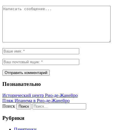
Познавательно
Исторический центр Рио-де-Жанейро
Пляж Ипанема в Рио-де-Жанейро
Поиск
Рубрики
Памятники