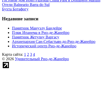
Гостевой дом Hotel Fazenda China Park в Domingos Martins
Отели Balneario Barra do Sul
Бухта Ботафогу
Недавние записи
Памятник Мануэлу Бандейре
Пляж Ипанема в Рио-де-Жанейро
Памятник Жетулиу Варгасу
Архиепархия Сан-Себастьян-до-Рио-де-Жанейро
Исторический центр Рио-де-Жанейро
Карта сайта:
1
2
3
4
© 2026
Удивительный Рио-де-Жанейро