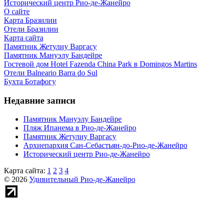
Исторический центр Рио-де-Жанейро
О сайте
Карта Бразилии
Отели Бразилии
Карта сайта
Памятник Жетулиу Варгасу
Памятник Мануэлу Бандейре
Гостевой дом Hotel Fazenda China Park в Domingos Martins
Отели Balneario Barra do Sul
Бухта Ботафогу
Недавние записи
Памятник Мануэлу Бандейре
Пляж Ипанема в Рио-де-Жанейро
Памятник Жетулиу Варгасу
Архиепархия Сан-Себастьян-до-Рио-де-Жанейро
Исторический центр Рио-де-Жанейро
Карта сайта:
1
2
3
4
© 2026
Удивительный Рио-де-Жанейро