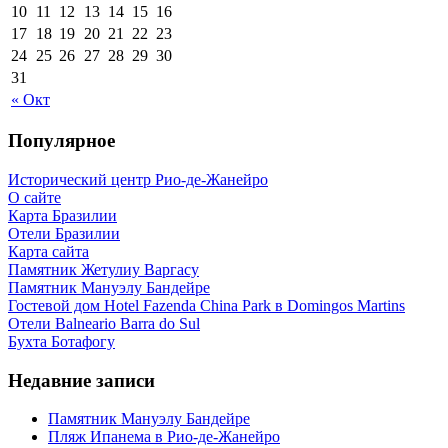
10
11
12
13
14
15
16
17
18
19
20
21
22
23
24
25
26
27
28
29
30
31
« Окт
Популярное
Исторический центр Рио-де-Жанейро
О сайте
Карта Бразилии
Отели Бразилии
Карта сайта
Памятник Жетулиу Варгасу
Памятник Мануэлу Бандейре
Гостевой дом Hotel Fazenda China Park в Domingos Martins
Отели Balneario Barra do Sul
Бухта Ботафогу
Недавние записи
Памятник Мануэлу Бандейре
Пляж Ипанема в Рио-де-Жанейро