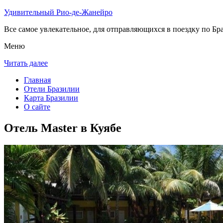
Удивительный Рио-де-Жанейро
Все самое увлекательное, для отправляющихся в поездку по Бра
Меню
Читать далее
Главная
Отели Бразилии
Карта Бразилии
О сайте
Отель Master в Куябе