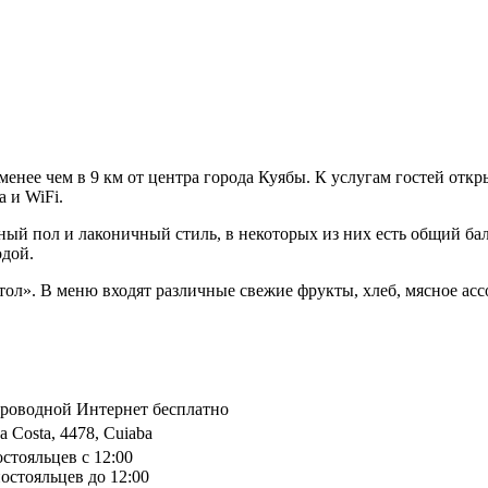
енее чем в 9 км от центра города Куябы. К услугам гостей откр
 и WiFi.
ный пол и лаконичный стиль, в некоторых из них есть общий ба
одой.
стол». В меню входят различные свежие фрукты, хлеб, мясное ас
спроводной Интернет бесплатно
a Costa, 4478, Cuiaba
остояльцев с 12:00
остояльцев до 12:00