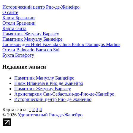
Исторический центр Рио-де-Жанейро
О сайте
Карта Бразилии
Отели Бразилии
Карта сайта
Памятник Жетулиу Варгасу
Памятник Мануэлу Бандейре
Гостевой дом Hotel Fazenda China Park в Domingos Martins
Отели Balneario Barra do Sul
Бухта Ботафогу
Недавние записи
Памятник Мануэлу Бандейре
Пляж Ипанема в Рио-де-Жанейро
Памятник Жетулиу Варгасу
Архиепархия Сан-Себастьян-до-Рио-де-Жанейро
Исторический центр Рио-де-Жанейро
Карта сайта:
1
2
3
4
© 2026
Удивительный Рио-де-Жанейро