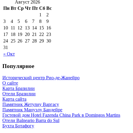
Август 2026
Пн
Вт
Ср
Чт
Пт
Сб
Вс
1
2
3
4
5
6
7
8
9
10
11
12
13
14
15
16
17
18
19
20
21
22
23
24
25
26
27
28
29
30
31
« Окт
Популярное
Исторический центр Рио-де-Жанейро
О сайте
Карта Бразилии
Отели Бразилии
Карта сайта
Памятник Жетулиу Варгасу
Памятник Мануэлу Бандейре
Гостевой дом Hotel Fazenda China Park в Domingos Martins
Отели Balneario Barra do Sul
Бухта Ботафогу