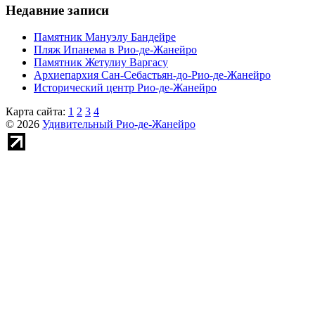
Недавние записи
Памятник Мануэлу Бандейре
Пляж Ипанема в Рио-де-Жанейро
Памятник Жетулиу Варгасу
Архиепархия Сан-Себастьян-до-Рио-де-Жанейро
Исторический центр Рио-де-Жанейро
Карта сайта:
1
2
3
4
© 2026
Удивительный Рио-де-Жанейро