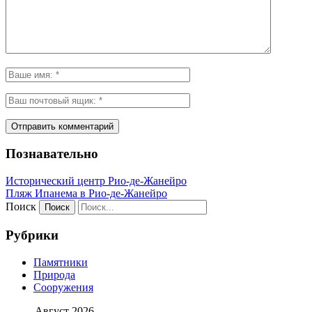
Познавательно
Исторический центр Рио-де-Жанейро
Пляж Ипанема в Рио-де-Жанейро
Поиск
Рубрики
Памятники
Природа
Сооружения
Август 2026