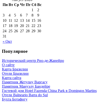
Пн
Вт
Ср
Чт
Пт
Сб
Вс
1
2
3
4
5
6
7
8
9
10
11
12
13
14
15
16
17
18
19
20
21
22
23
24
25
26
27
28
29
30
31
« Окт
Популярное
Исторический центр Рио-де-Жанейро
О сайте
Карта Бразилии
Отели Бразилии
Карта сайта
Памятник Жетулиу Варгасу
Памятник Мануэлу Бандейре
Гостевой дом Hotel Fazenda China Park в Domingos Martins
Отели Balneario Barra do Sul
Бухта Ботафогу