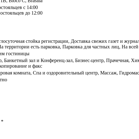
1B, Bloco C, Brasilia
остояльцев с 14:00
остояльцев до 12:00
глосуточная стойка регистрации, Доставка свежих газет и журна
 территории есть парковка, Парковка для частных лиц, На всей 
щим гостиницы
р, Банкетный зал и Конференц-зал, Бизнес-центр, Прачечная, Х
копирование и факс
гровая комната, Спа и оздоровительный центр, Массаж, Гидрома
тно
ы
*