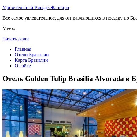
Удивительный Рио-де-Жанейро
Все самое увлекательное, для отправляющихся в поездку по Бра
Меню
Читать далее
Главная
Отели Бразилии
Карта Бразилии
О сайте
Отель Golden Tulip Brasilia Alvorada в 