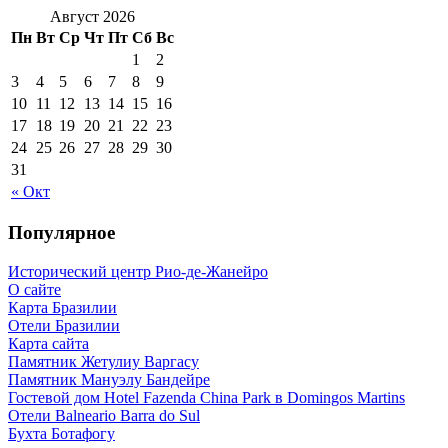
Август 2026
Пн
Вт
Ср
Чт
Пт
Сб
Вс
1
2
3
4
5
6
7
8
9
10
11
12
13
14
15
16
17
18
19
20
21
22
23
24
25
26
27
28
29
30
31
« Окт
Популярное
Исторический центр Рио-де-Жанейро
О сайте
Карта Бразилии
Отели Бразилии
Карта сайта
Памятник Жетулиу Варгасу
Памятник Мануэлу Бандейре
Гостевой дом Hotel Fazenda China Park в Domingos Martins
Отели Balneario Barra do Sul
Бухта Ботафогу