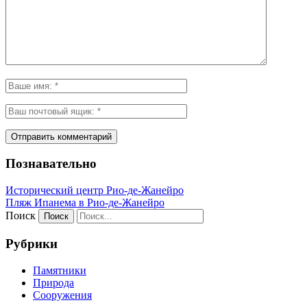
Познавательно
Исторический центр Рио-де-Жанейро
Пляж Ипанема в Рио-де-Жанейро
Поиск
Рубрики
Памятники
Природа
Сооружения