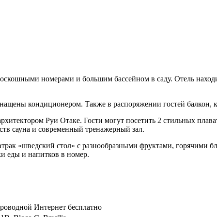
оскошными номерами и большим бассейном в саду. Отель находитс
 оснащены кондиционером. Также в распоряжении гостей балкон, 
архитектором Руи Отаке. Гости могут посетить 2 стильных плават
ств сауна и современный тренажерный зал.
автрак «шведский стол» с разнообразными фруктами, горячими б
ки еды и напитков в номер.
спроводной Интернет бесплатно