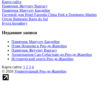
Карта сайта
Памятник Жетулиу Варгасу
Памятник Мануэлу Бандейре
Гостевой дом Hotel Fazenda China Park в Domingos Martins
Отели Balneario Barra do Sul
Бухта Ботафогу
Недавние записи
Памятник Мануэлу Бандейре
Пляж Ипанема в Рио-де-Жанейро
Памятник Жетулиу Варгасу
Архиепархия Сан-Себастьян-до-Рио-де-Жанейро
Исторический центр Рио-де-Жанейро
Карта сайта:
1
2
3
4
© 2026
Удивительный Рио-де-Жанейро