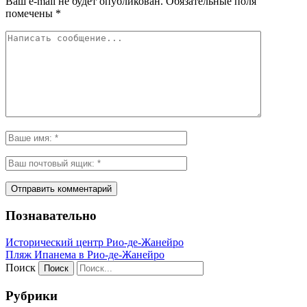
Ваш e-mail не будет опубликован.
Обязательные поля
помечены
*
Познавательно
Исторический центр Рио-де-Жанейро
Пляж Ипанема в Рио-де-Жанейро
Поиск
Рубрики