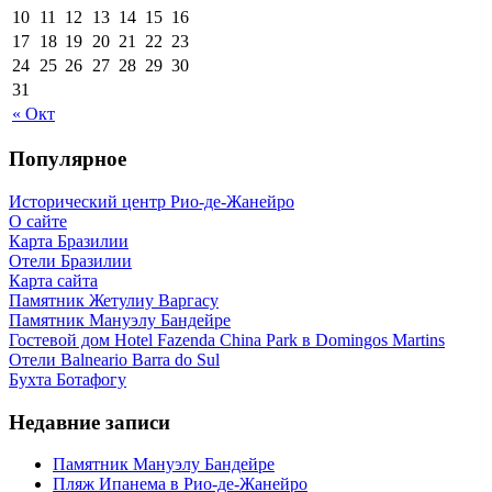
10
11
12
13
14
15
16
17
18
19
20
21
22
23
24
25
26
27
28
29
30
31
« Окт
Популярное
Исторический центр Рио-де-Жанейро
О сайте
Карта Бразилии
Отели Бразилии
Карта сайта
Памятник Жетулиу Варгасу
Памятник Мануэлу Бандейре
Гостевой дом Hotel Fazenda China Park в Domingos Martins
Отели Balneario Barra do Sul
Бухта Ботафогу
Недавние записи
Памятник Мануэлу Бандейре
Пляж Ипанема в Рио-де-Жанейро