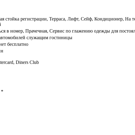
я стойка регистрации, Терраса, Лифт, Сейф, Кондиционер, На т
i
ься в номер, Прачечная, Сервис по глажению одежды для постоя
 автомобилей служащим гостиницы
нет бесплатно
йн
tercard, Diners Club
ы
*