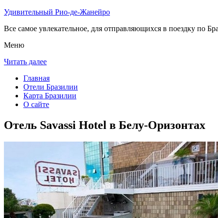
Удивительный Рио-де-Жанейро
Все самое увлекательное, для отправляющихся в поездку по Бра
Меню
Читать далее
Главная
Отели Бразилии
Карта Бразилии
О сайте
Отель Savassi Hotel в Белу-Оризонтах