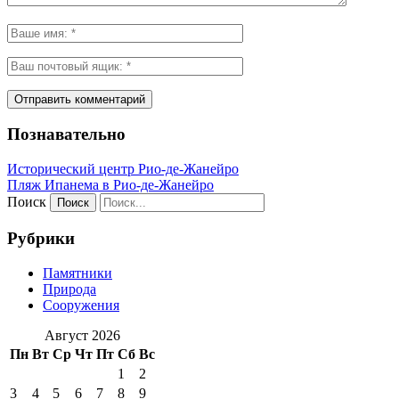
Познавательно
Исторический центр Рио-де-Жанейро
Пляж Ипанема в Рио-де-Жанейро
Поиск
Рубрики
Памятники
Природа
Сооружения
Август 2026
Пн
Вт
Ср
Чт
Пт
Сб
Вс
1
2
3
4
5
6
7
8
9