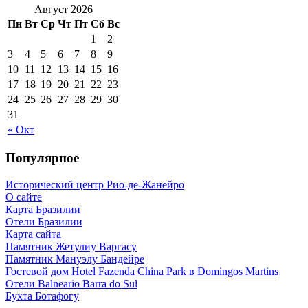
Август 2026
Пн
Вт
Ср
Чт
Пт
Сб
Вс
1
2
3
4
5
6
7
8
9
10
11
12
13
14
15
16
17
18
19
20
21
22
23
24
25
26
27
28
29
30
31
« Окт
Популярное
Исторический центр Рио-де-Жанейро
О сайте
Карта Бразилии
Отели Бразилии
Карта сайта
Памятник Жетулиу Варгасу
Памятник Мануэлу Бандейре
Гостевой дом Hotel Fazenda China Park в Domingos Martins
Отели Balneario Barra do Sul
Бухта Ботафогу