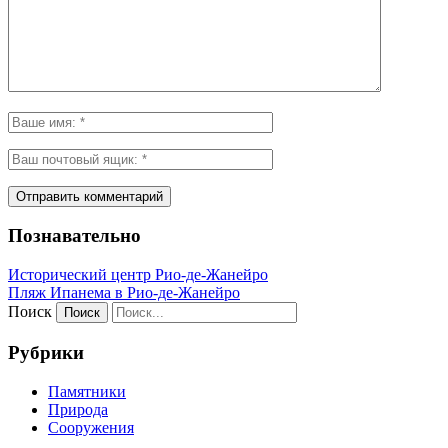
Познавательно
Исторический центр Рио-де-Жанейро
Пляж Ипанема в Рио-де-Жанейро
Поиск
Рубрики
Памятники
Природа
Сооружения