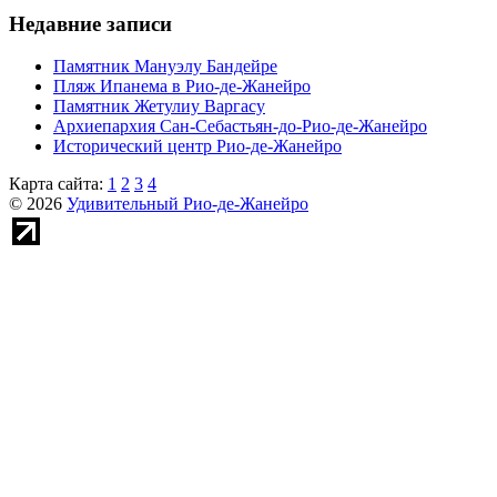
Недавние записи
Памятник Мануэлу Бандейре
Пляж Ипанема в Рио-де-Жанейро
Памятник Жетулиу Варгасу
Архиепархия Сан-Себастьян-до-Рио-де-Жанейро
Исторический центр Рио-де-Жанейро
Карта сайта:
1
2
3
4
© 2026
Удивительный Рио-де-Жанейро