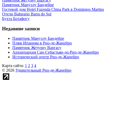
Памятник Жетулиу Варгасу
Памятник Мануэлу Бандейре
Гостевой дом Hotel Fazenda China Park в Domingos Martins
Отели Balneario Barra do Sul
Бухта Ботафогу
Недавние записи
Памятник Мануэлу Бандейре
Пляж Ипанема в Рио-де-Жанейро
Памятник Жетулиу Варгасу
Архиепархия Сан-Себастьян-до-Рио-де-Жанейро
Исторический центр Рио-де-Жанейро
Карта сайта:
1
2
3
4
© 2026
Удивительный Рио-де-Жанейро