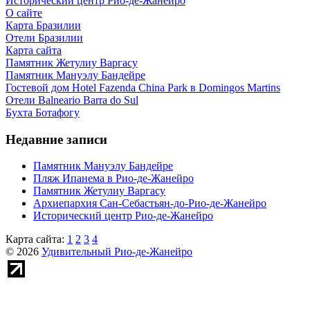
Исторический центр Рио-де-Жанейро
О сайте
Карта Бразилии
Отели Бразилии
Карта сайта
Памятник Жетулиу Варгасу
Памятник Мануэлу Бандейре
Гостевой дом Hotel Fazenda China Park в Domingos Martins
Отели Balneario Barra do Sul
Бухта Ботафогу
Недавние записи
Памятник Мануэлу Бандейре
Пляж Ипанема в Рио-де-Жанейро
Памятник Жетулиу Варгасу
Архиепархия Сан-Себастьян-до-Рио-де-Жанейро
Исторический центр Рио-де-Жанейро
Карта сайта:
1
2
3
4
© 2026
Удивительный Рио-де-Жанейро