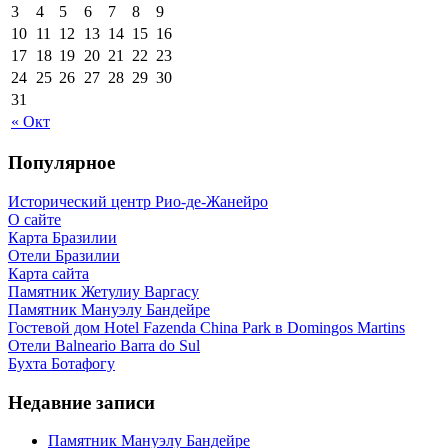
3
4
5
6
7
8
9
10
11
12
13
14
15
16
17
18
19
20
21
22
23
24
25
26
27
28
29
30
31
« Окт
Популярное
Исторический центр Рио-де-Жанейро
О сайте
Карта Бразилии
Отели Бразилии
Карта сайта
Памятник Жетулиу Варгасу
Памятник Мануэлу Бандейре
Гостевой дом Hotel Fazenda China Park в Domingos Martins
Отели Balneario Barra do Sul
Бухта Ботафогу
Недавние записи
Памятник Мануэлу Бандейре