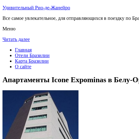
Удивительный Рио-де-Жанейро
Все самое увлекательное, для отправляющихся в поездку по Бра
Меню
Читать далее
Главная
Отели Бразилии
Карта Бразилии
О сайте
Апартаменты Icone Expominas в Белу-О