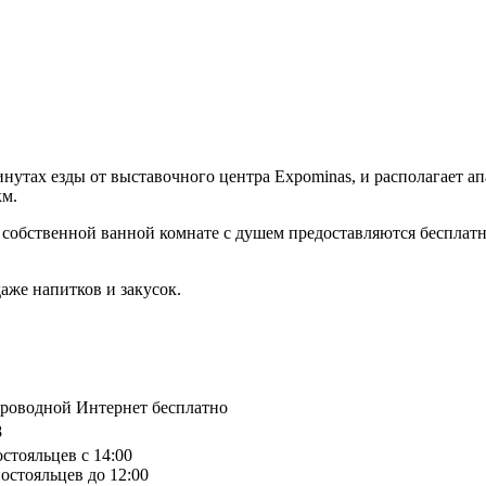
инутах езды от выставочного центра Expominas, и располагает а
км.
В собственной ванной комнате с душем предоставляются бесплат
даже напитков и закусок.
спроводной Интернет бесплатно
8
остояльцев с 14:00
остояльцев до 12:00