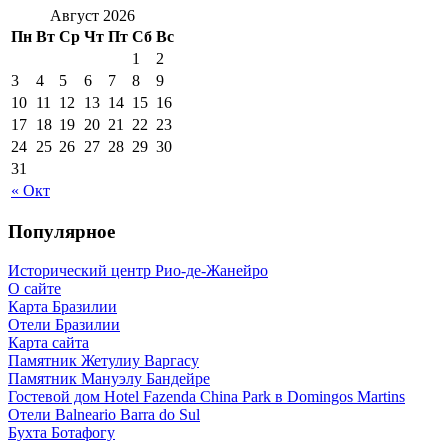
Август 2026
Пн
Вт
Ср
Чт
Пт
Сб
Вс
1
2
3
4
5
6
7
8
9
10
11
12
13
14
15
16
17
18
19
20
21
22
23
24
25
26
27
28
29
30
31
« Окт
Популярное
Исторический центр Рио-де-Жанейро
О сайте
Карта Бразилии
Отели Бразилии
Карта сайта
Памятник Жетулиу Варгасу
Памятник Мануэлу Бандейре
Гостевой дом Hotel Fazenda China Park в Domingos Martins
Отели Balneario Barra do Sul
Бухта Ботафогу