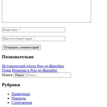
Познавательно
Исторический центр Рио-де-Жанейро
Пляж Ипанема в Рио-де-Жанейро
Поиск
Рубрики
Памятники
Природа
Сооружения