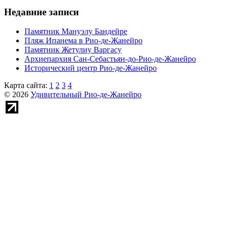
Недавние записи
Памятник Мануэлу Бандейре
Пляж Ипанема в Рио-де-Жанейро
Памятник Жетулиу Варгасу
Архиепархия Сан-Себастьян-до-Рио-де-Жанейро
Исторический центр Рио-де-Жанейро
Карта сайта:
1
2
3
4
© 2026
Удивительный Рио-де-Жанейро