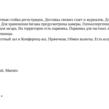
точная стойка регистрации, Доставка свежих газет и журналов, Д
ф, Для храненения багажа предусмотрены камеры, Гипоаллергенн
я загара, На территории есть парковка, Парковка для частных л
стиницы
кетный зал и Конференц-зал, Прачечная, Обмен валюты, Есть ксе
н
ub, Maestro
ы
*