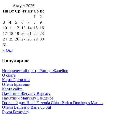
Август 2026
Пн
Вт
Ср
Чт
Пт
Сб
Вс
1
2
3
4
5
6
7
8
9
10
11
12
13
14
15
16
17
18
19
20
21
22
23
24
25
26
27
28
29
30
31
« Окт
Популярное
Исторический центр Рио-де-Жанейро
О сайте
Карта Бразилии
Отели Бразилии
Карта сайта
Памятник Жетулиу Варгасу
Памятник Мануэлу Бандейре
Гостевой дом Hotel Fazenda China Park в Domingos Martins
Отели Balneario Barra do Sul
Бухта Ботафогу