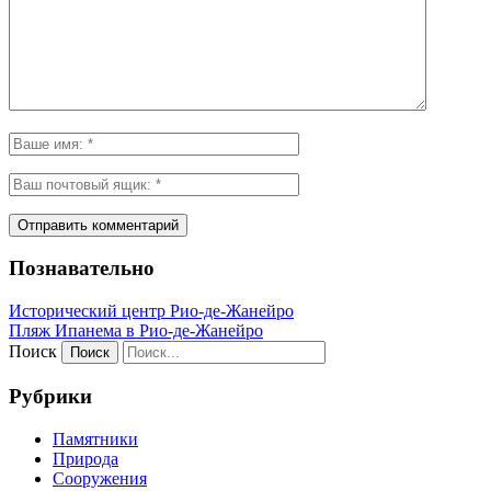
Познавательно
Исторический центр Рио-де-Жанейро
Пляж Ипанема в Рио-де-Жанейро
Поиск
Рубрики
Памятники
Природа
Сооружения