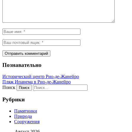
Познавательно
Исторический центр Рио-де-Жанейро
Пляж Ипанема в Рио-де-Жанейро
Поиск
Рубрики
Памятники
Природа
Сооружения
Август 2026