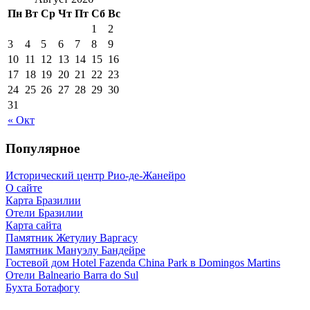
Пн
Вт
Ср
Чт
Пт
Сб
Вс
1
2
3
4
5
6
7
8
9
10
11
12
13
14
15
16
17
18
19
20
21
22
23
24
25
26
27
28
29
30
31
« Окт
Популярное
Исторический центр Рио-де-Жанейро
О сайте
Карта Бразилии
Отели Бразилии
Карта сайта
Памятник Жетулиу Варгасу
Памятник Мануэлу Бандейре
Гостевой дом Hotel Fazenda China Park в Domingos Martins
Отели Balneario Barra do Sul
Бухта Ботафогу