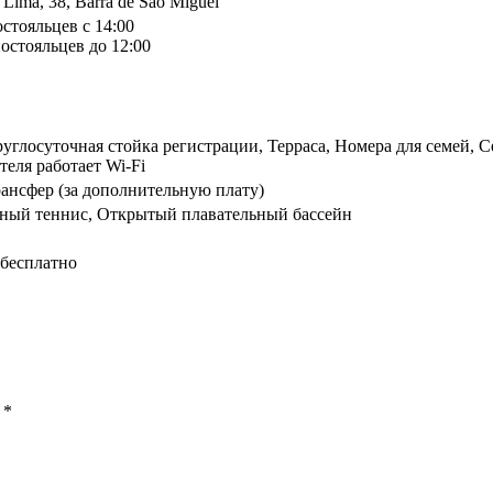
 Lima, 38, Barra de Sao Miguel
остояльцев с 14:00
остояльцев до 12:00
руглосуточная стойка регистрации, Терраса, Номера для семей, 
теля работает Wi-Fi
рансфер (за дополнительную плату)
ьный теннис, Открытый плавательный бассейн
 бесплатно
ы
*