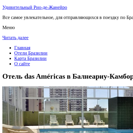
Удивительный Рио-де-Жанейро
Все самое увлекательное, для отправляющихся в поездку по Бра
Меню
Читать далее
Главная
Отели Бразилии
Карта Бразилии
О сайте
Отель das Américas в Балнеариу-Камбо