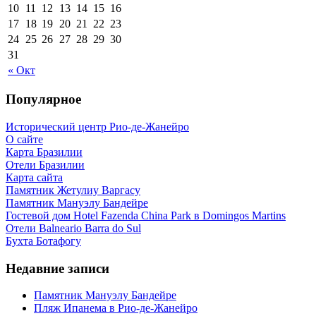
10
11
12
13
14
15
16
17
18
19
20
21
22
23
24
25
26
27
28
29
30
31
« Окт
Популярное
Исторический центр Рио-де-Жанейро
О сайте
Карта Бразилии
Отели Бразилии
Карта сайта
Памятник Жетулиу Варгасу
Памятник Мануэлу Бандейре
Гостевой дом Hotel Fazenda China Park в Domingos Martins
Отели Balneario Barra do Sul
Бухта Ботафогу
Недавние записи
Памятник Мануэлу Бандейре
Пляж Ипанема в Рио-де-Жанейро