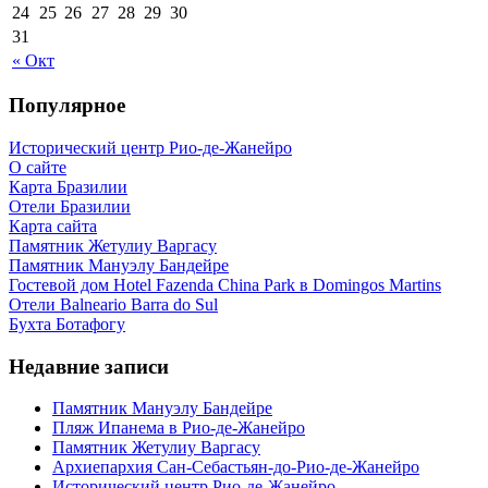
24
25
26
27
28
29
30
31
« Окт
Популярное
Исторический центр Рио-де-Жанейро
О сайте
Карта Бразилии
Отели Бразилии
Карта сайта
Памятник Жетулиу Варгасу
Памятник Мануэлу Бандейре
Гостевой дом Hotel Fazenda China Park в Domingos Martins
Отели Balneario Barra do Sul
Бухта Ботафогу
Недавние записи
Памятник Мануэлу Бандейре
Пляж Ипанема в Рио-де-Жанейро
Памятник Жетулиу Варгасу
Архиепархия Сан-Себастьян-до-Рио-де-Жанейро
Исторический центр Рио-де-Жанейро