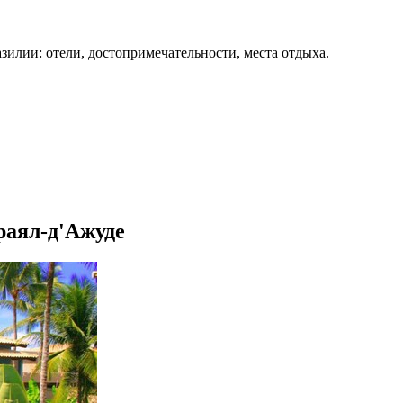
зилии: отели, достопримечательности, места отдыха.
рраял-д'Ажуде