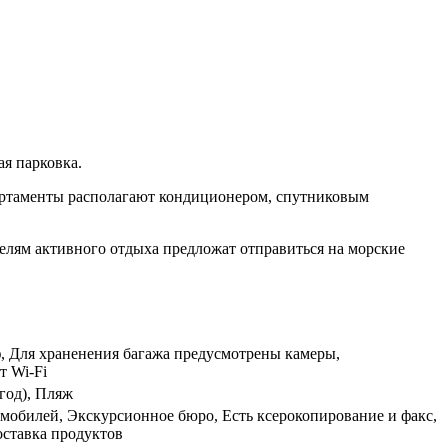
ая парковка.
партаменты располагают кондиционером, спутниковым
ителям активного отдыха предложат отправиться на морские
йф, Для храненения багажа предусмотрены камеры,
т Wi-Fi
год), Пляж
омобилей, Экскурсионное бюро, Есть ксерокопирование и факс,
оставка продуктов