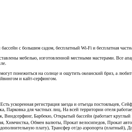
 бассейн с большим садом, бесплатный Wi-Fi и бесплатная частн
обставлены мебелью, изготовленной местными мастерами. Все а
ле.
ia могут понежиться на солнце и ощутить океанский бриз, а люб
дайвингом и кайт-серфингом.
 Есть ускоренная регистрация заезда и отъезда постояльцев, Се
а, Парковка для частных лиц, На всей территории отеля работае
аж, Виндсерфинг, Барбекю, Открытый бассейн (работает круглый 
ная, Химчистка, Обмен валюты, Прокат велосипедов, Прокат авт
 дополнительную плату), Трансфер от/до аэропорта (платный), Д