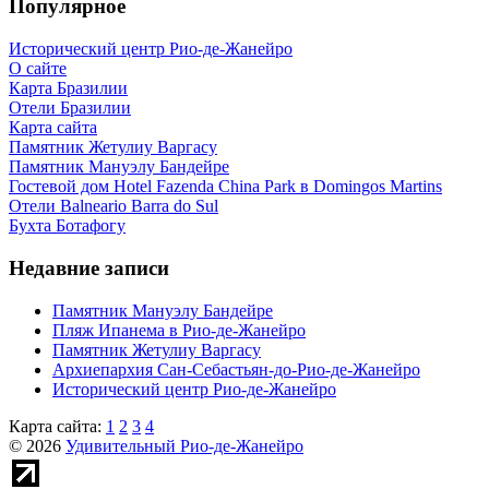
Популярное
Исторический центр Рио-де-Жанейро
О сайте
Карта Бразилии
Отели Бразилии
Карта сайта
Памятник Жетулиу Варгасу
Памятник Мануэлу Бандейре
Гостевой дом Hotel Fazenda China Park в Domingos Martins
Отели Balneario Barra do Sul
Бухта Ботафогу
Недавние записи
Памятник Мануэлу Бандейре
Пляж Ипанема в Рио-де-Жанейро
Памятник Жетулиу Варгасу
Архиепархия Сан-Себастьян-до-Рио-де-Жанейро
Исторический центр Рио-де-Жанейро
Карта сайта:
1
2
3
4
© 2026
Удивительный Рио-де-Жанейро