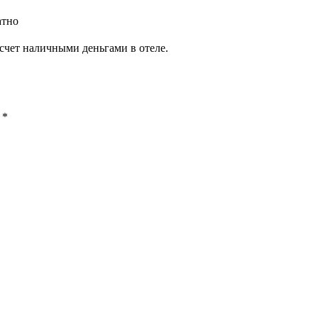
атно
счет наличными деньгами в отеле.
ы
*