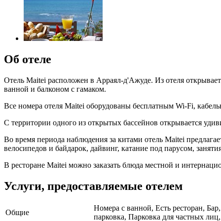
Об отеле
Отель Maitei расположен в Арраял-д'Ажуде. Из отеля открывае
ванной и балконом с гамаком.
Все номера отеля Maitei оборудованы бесплатным Wi-Fi, кабе
С территории одного из открытых бассейнов открывается удив
Во время периода наблюдения за китами отель Maitei предлага
велосипедов и байдарок, дайвинг, катание под парусом, заняти
В ресторане Maitei можно заказать блюда местной и интернаци
Услуги, предоставляемые отелем
Номера с ванной, Есть ресторан, Бар
Общие
парковка, Парковка для частных лиц,