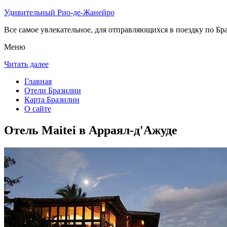
Удивительный Рио-де-Жанейро
Все самое увлекательное, для отправляющихся в поездку по Бра
Меню
Читать далее
Главная
Отели Бразилии
Карта Бразилии
О сайте
Отель Maitei в Арраял-д'Ажуде