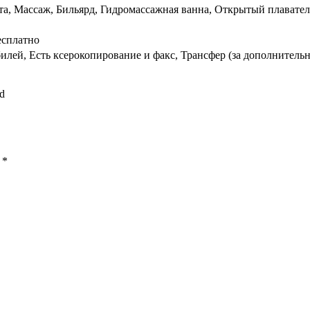
та, Массаж, Бильярд, Гидромассажная ванна, Открытый плавате
есплатно
илей, Есть ксерокопирование и факс, Трансфер (за дополнительн
rd
ы
*