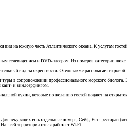
тся вид на южную часть Атлантического океана. К услугам гост
льным телевидением и DVD-плеером. Из номеров категории люкс
ительный вид на окрестности. Отель также располагает игровой 
ет туры в сопровождении профессионального морского биолога. 
я кайт- и виндсерфингом.
ональной кухни, которые по желанию гостей подают на открытом
, Для некурящих есть отдельные номера, Сейф, Есть ресторан (ме
 На всей территории отеля работает Wi-Fi