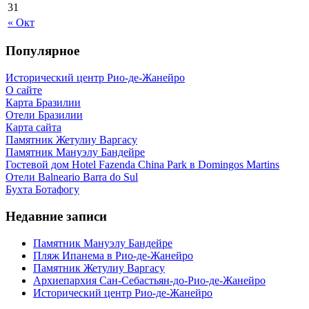
31
« Окт
Популярное
Исторический центр Рио-де-Жанейро
О сайте
Карта Бразилии
Отели Бразилии
Карта сайта
Памятник Жетулиу Варгасу
Памятник Мануэлу Бандейре
Гостевой дом Hotel Fazenda China Park в Domingos Martins
Отели Balneario Barra do Sul
Бухта Ботафогу
Недавние записи
Памятник Мануэлу Бандейре
Пляж Ипанема в Рио-де-Жанейро
Памятник Жетулиу Варгасу
Архиепархия Сан-Себастьян-до-Рио-де-Жанейро
Исторический центр Рио-де-Жанейро