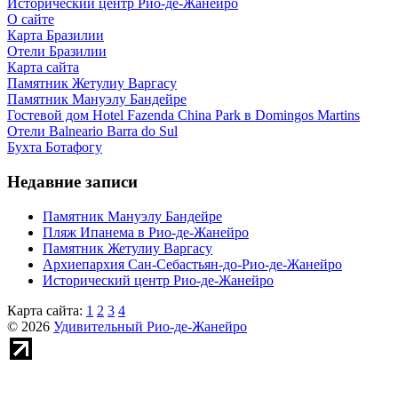
Исторический центр Рио-де-Жанейро
О сайте
Карта Бразилии
Отели Бразилии
Карта сайта
Памятник Жетулиу Варгасу
Памятник Мануэлу Бандейре
Гостевой дом Hotel Fazenda China Park в Domingos Martins
Отели Balneario Barra do Sul
Бухта Ботафогу
Недавние записи
Памятник Мануэлу Бандейре
Пляж Ипанема в Рио-де-Жанейро
Памятник Жетулиу Варгасу
Архиепархия Сан-Себастьян-до-Рио-де-Жанейро
Исторический центр Рио-де-Жанейро
Карта сайта:
1
2
3
4
© 2026
Удивительный Рио-де-Жанейро