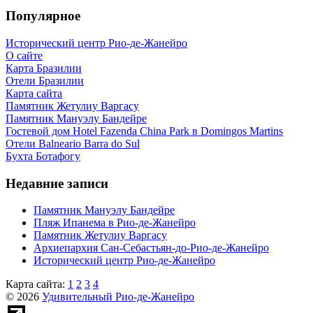
Популярное
Исторический центр Рио-де-Жанейро
О сайте
Карта Бразилии
Отели Бразилии
Карта сайта
Памятник Жетулиу Варгасу
Памятник Мануэлу Бандейре
Гостевой дом Hotel Fazenda China Park в Domingos Martins
Отели Balneario Barra do Sul
Бухта Ботафогу
Недавние записи
Памятник Мануэлу Бандейре
Пляж Ипанема в Рио-де-Жанейро
Памятник Жетулиу Варгасу
Архиепархия Сан-Себастьян-до-Рио-де-Жанейро
Исторический центр Рио-де-Жанейро
Карта сайта:
1
2
3
4
© 2026
Удивительный Рио-де-Жанейро