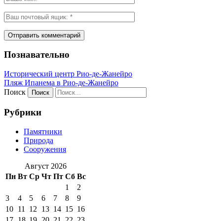
Познавательно
Исторический центр Рио-де-Жанейро
Пляж Ипанема в Рио-де-Жанейро
Поиск
Рубрики
Памятники
Природа
Сооружения
Август 2026
Пн
Вт
Ср
Чт
Пт
Сб
Вс
1
2
3
4
5
6
7
8
9
10
11
12
13
14
15
16
17
18
19
20
21
22
23