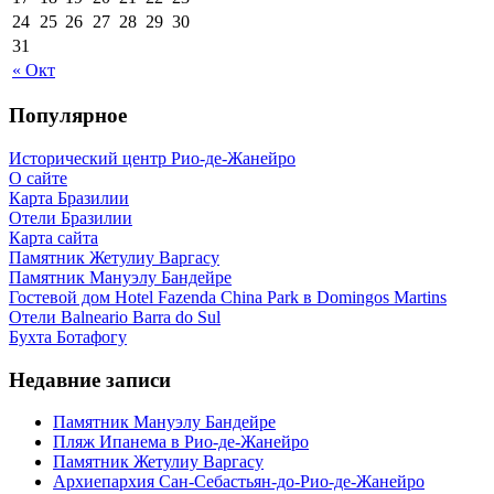
24
25
26
27
28
29
30
31
« Окт
Популярное
Исторический центр Рио-де-Жанейро
О сайте
Карта Бразилии
Отели Бразилии
Карта сайта
Памятник Жетулиу Варгасу
Памятник Мануэлу Бандейре
Гостевой дом Hotel Fazenda China Park в Domingos Martins
Отели Balneario Barra do Sul
Бухта Ботафогу
Недавние записи
Памятник Мануэлу Бандейре
Пляж Ипанема в Рио-де-Жанейро
Памятник Жетулиу Варгасу
Архиепархия Сан-Себастьян-до-Рио-де-Жанейро