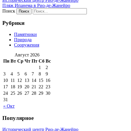
Исторический центр Рио-де-Жанейро
Пляж Ипанема в Рио-де-Жанейро
Поиск
Рубрики
Памятники
Природа
Сооружения
Август 2026
Пн
Вт
Ср
Чт
Пт
Сб
Вс
1
2
3
4
5
6
7
8
9
10
11
12
13
14
15
16
17
18
19
20
21
22
23
24
25
26
27
28
29
30
31
« Окт
Популярное
Исторический центр Рио-де-Жанейро