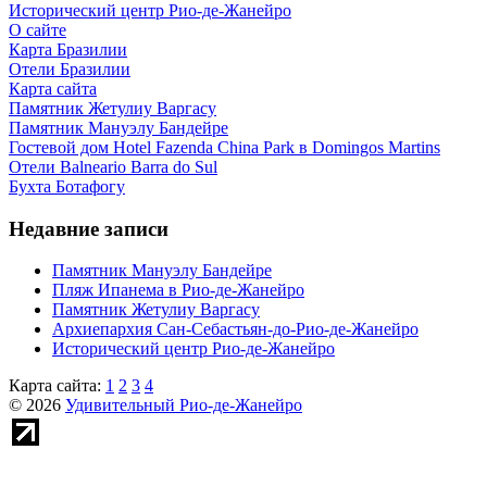
Исторический центр Рио-де-Жанейро
О сайте
Карта Бразилии
Отели Бразилии
Карта сайта
Памятник Жетулиу Варгасу
Памятник Мануэлу Бандейре
Гостевой дом Hotel Fazenda China Park в Domingos Martins
Отели Balneario Barra do Sul
Бухта Ботафогу
Недавние записи
Памятник Мануэлу Бандейре
Пляж Ипанема в Рио-де-Жанейро
Памятник Жетулиу Варгасу
Архиепархия Сан-Себастьян-до-Рио-де-Жанейро
Исторический центр Рио-де-Жанейро
Карта сайта:
1
2
3
4
© 2026
Удивительный Рио-де-Жанейро