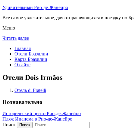
Удивительный Рио-де-Жанейро
Все самое увлекательное, для отправляющихся в поездку по Бра
Меню
Читать далее
Главная
Отели Бразилии
Карта Бразилии
О сайте
Отели Dois Irmãos
Отель di Fratelli
Познавательно
Исторический центр Рио-де-Жанейро
Пляж Ипанема в Рио-де-Жанейро
Поиск