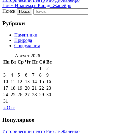
Исторический центр Рио-де-Жанейро
Пляж Ипанема в Рио-де-Жанейро
Поиск
Рубрики
Памятники
Природа
Сооружения
Август 2026
Пн
Вт
Ср
Чт
Пт
Сб
Вс
1
2
3
4
5
6
7
8
9
10
11
12
13
14
15
16
17
18
19
20
21
22
23
24
25
26
27
28
29
30
31
« Окт
Популярное
Исторический центр Рио-де-Жанейро